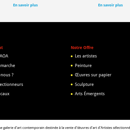
En savoir plus
En savoir plus
nt
Notre Offre
 AOA
Les artistes
 marche
Peinture
nous ?
Œuvres sur papier
lectionneurs
Sculpture
scaux
Arts Émergents
e galerie d'art contemporain destinée à la vente d'œuvres d'art d'Artistes sélectionn