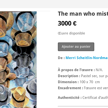
The man who misto
3000
€
Œuvre disponible
quantité
Ajouter au panier
de
The
De :
Merri Scheitlin-Nordma
man
who
À propos de l’œuvre :
N/A.
mistook
Description :
Pastel sec, sur p
his
Dimension :
100 x 70 cm
wife
Encadrement :
l’œuvre est ve
for
a
Authenticité :
Certificat d’auth
hat