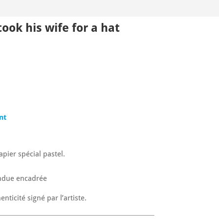
ok his wife for a hat
nt
apier spécial pastel.
ndue encadrée
enticité signé par l’artiste.