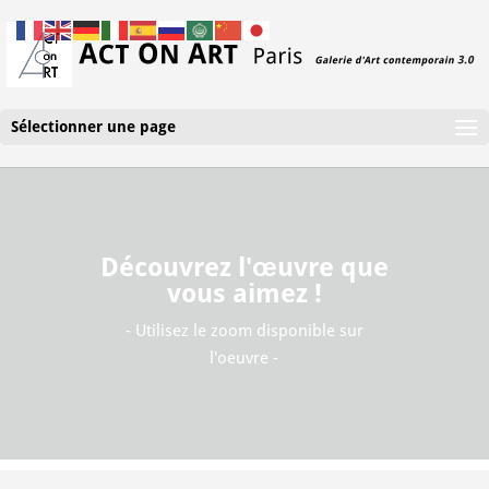
Sélectionner une page
Découvrez l'œuvre que
vous aimez !
- Utilisez le zoom disponible sur
l'oeuvre -