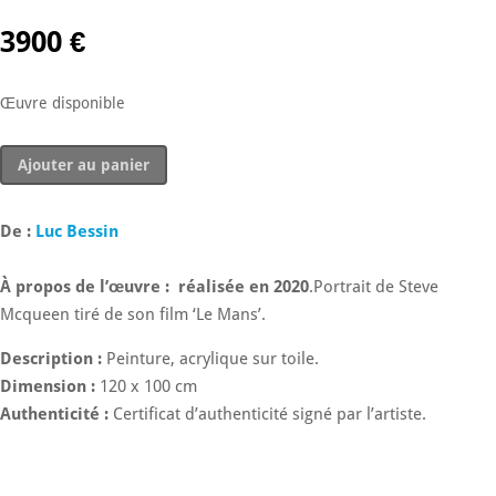
3900
€
Œuvre disponible
quantité
Ajouter au panier
de
King
of
De :
Luc Bessin
cool
À propos de l’œuvre :
réalisée en 2020
.Portrait de Steve
Mcqueen tiré de son film ‘Le Mans’.
Description :
Peinture, acrylique sur toile.
Dimension :
120 x 100 cm
Authenticité :
Certificat d’authenticité signé par l’artiste.