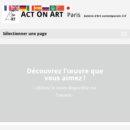
Sélectionner une page
Découvrez l'œuvre que
vous aimez !
- Utilisez le zoom disponible sur
l'oeuvre -