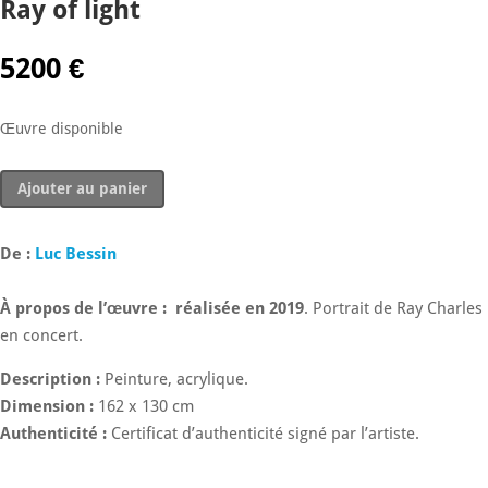
Ray of light
5200
€
Œuvre disponible
quantité
Ajouter au panier
de
Ray
of
De :
Luc Bessin
light
À propos de l’œuvre :
réalisée en 2019
. Portrait de Ray Charles
en concert.
Description :
Peinture, acrylique.
Dimension :
162 x 130 cm
Authenticité :
Certificat d’authenticité signé par l’artiste.