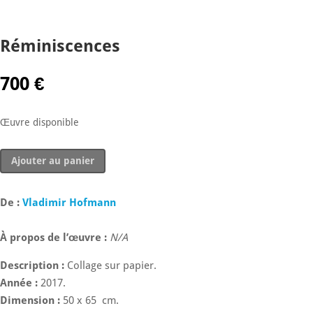
Réminiscences
700
€
Œuvre disponible
quantité
Ajouter au panier
de
Réminiscences
De :
Vladimir Hofmann
À propos de l’œuvre :
N/A
Description :
Collage sur papier.
Année :
2017.
Dimension :
50 x 65 cm.