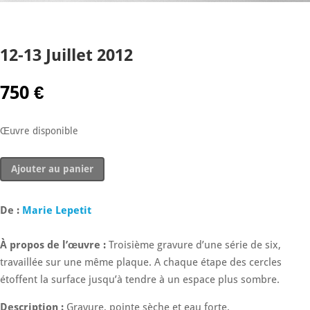
12-13 Juillet 2012
750
€
Œuvre disponible
quantité
Ajouter au panier
de
12-
13
De :
Marie Lepetit
Juillet
2012
À propos de l’œuvre :
Troisième gravure d’une série de six,
travaillée sur une même plaque. A chaque étape des cercles
étoffent la surface jusqu’à tendre à un espace plus sombre.
Description :
Gravure, pointe sèche et eau forte.