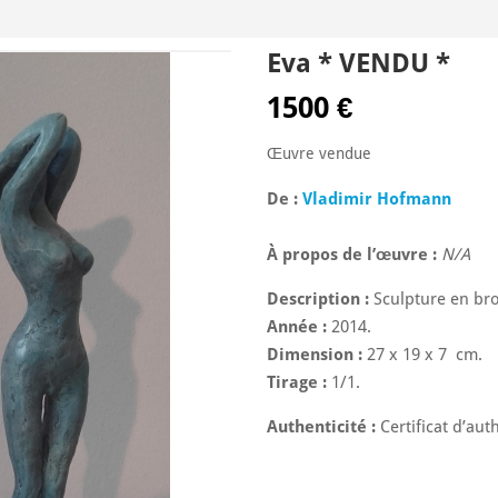
Eva * VENDU *
1500
€
Œuvre vendue
De :
Vladimir Hofmann
À propos de l’œuvre :
N/A
Description :
Sculpture en bro
Année :
2014.
Dimension :
27 x 19 x 7 cm.
Tirage :
1/1.
Authenticité :
Certificat d’auth