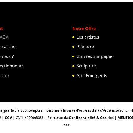
nt
Notre Offre
 AOA
Les artistes
 marche
Peinture
nous ?
Œuvres sur papier
lectionneurs
Sculpture
scaux
Arts Émergents
e galerie d'art contemporain destinée à la vente d'œuvres d'art d'Artistes sélectionn
U
|
CGV
| CNIL n° 2006088 |
Politique de Confidentialité & Cookies
|
MENTION
***