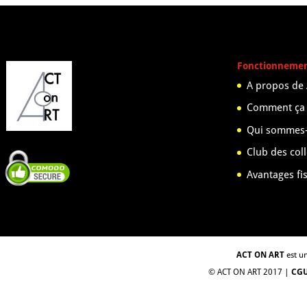
Fonctionneme
A propos de
Comment ça
Qui sommes-
Club des col
Avantages fi
ACT ON ART
est un
© ACT ON ART 2017 |
CG