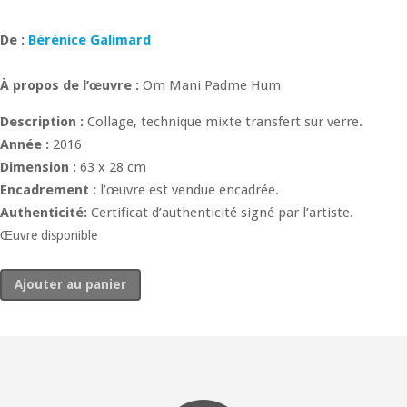
600
€
De :
Bérénice Galimard
À propos de l’œuvre :
Om Mani Padme Hum
Description :
Collage, technique mixte transfert sur verre.
Année :
2016
Dimension :
63 x 28 cm
Encadrement :
l’œuvre est vendue encadrée.
Authenticité:
Certificat d’authenticité signé par l’artiste.
Œuvre disponible
quantité
Ajouter au panier
de
Bouddha
à
l'enfant