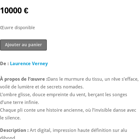
10000
€
Œuvre disponible
quantité
Ajouter au panier
de
Nia
(Volonté)
De :
Laurence Verney
À propos de l’œuvre :
Dans le murmure du tissu, un rêve s’efface,
voilé de lumière et de secrets nomades.
L’ombre glisse, douce empreinte du vent, berçant les songes
d’une terre infinie.
Chaque pli conte une histoire ancienne, où l’invisible danse avec
le silence.
Description :
Art digital, impression haute définition sur alu
dibond.