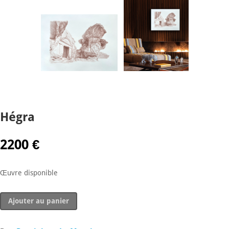
Hégra
2200
€
Œuvre disponible
quantité
Ajouter au panier
de
Hégra