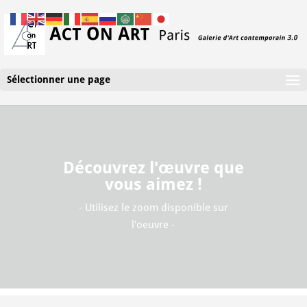
Sélectionner une page
Découvrez l'œuvre que
vous aimez !
- Utilisez le zoom disponible sur
l'oeuvre -