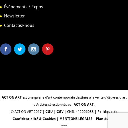
Événements / Expos
Newsletter
Contactez-nous
ACT ON ART
est une galerie d'art contemporain destinée à la vente d'œuvres d'art
d'Artistes sélectionnés par
ACT ON ART
.
© ACT ON ART 2017 |
CGU
|
CGV
| CNIL n° 2006088 |
Politique de
Confidentialité & Cookies
|
MENTIONS LÉGALES
|
Plan du Site
***