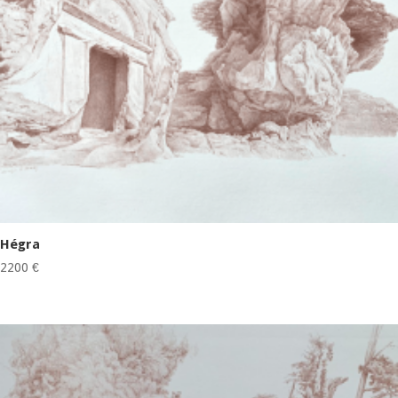
Hégra
2200
€