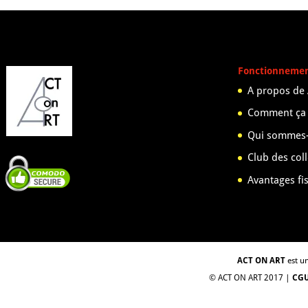
Fonctionneme
A propos de
Comment ça
Qui sommes-
Club des col
Avantages fi
ACT ON ART
est un
© ACT ON ART 2017 |
CG