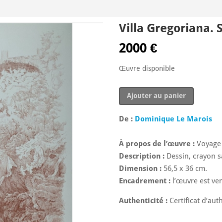
Villa Gregoriana. 
2000
€
Œuvre disponible
quantité
Ajouter au panier
de
Villa
De :
Dominique Le Marois
Gregoriana.
Sous
À propos de l’œuvre :
Voyage e
le
Description :
Dessin, crayon s
temple
Dimension :
56,5 x 36 cm.
de
Encadrement :
l’œuvre est ve
Vesta.
Authenticité :
Certificat d’auth