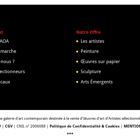
nt
Notre Offre
 AOA
Les artistes
 marche
Peinture
nous ?
Œuvres sur papier
lectionneurs
Sculpture
scaux
Arts Émergents
e galerie d'art contemporain destinée à la vente d'œuvres d'art d'Artistes sélectionn
U
|
CGV
| CNIL n° 2006088 |
Politique de Confidentialité & Cookies
|
MENTION
***