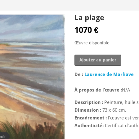
La plage
1070
€
Œuvre disponible
quantité
Ajouter au panier
de
La
De :
Laurence de Marliave
plage
À propos de l’œuvre :
N/A
Description :
Peinture, huile s
Dimension :
73 x 60 cm.
Encadrement :
l’œuvre est v
Authenticité:
Certificat d’authe
ndir