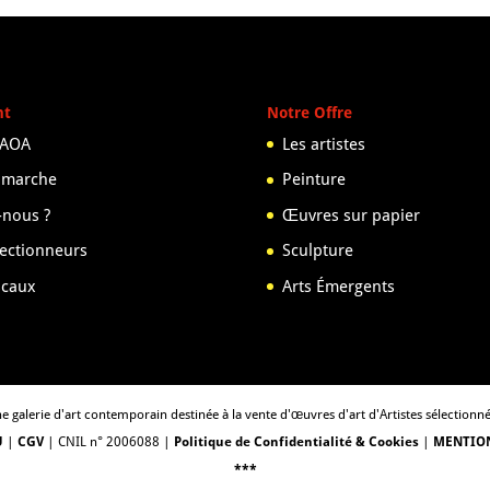
nt
Notre Offre
 AOA
Les artistes
 marche
Peinture
nous ?
Œuvres sur papier
lectionneurs
Sculpture
scaux
Arts Émergents
e galerie d'art contemporain destinée à la vente d'œuvres d'art d'Artistes sélectionn
U
|
CGV
| CNIL n° 2006088 |
Politique de Confidentialité & Cookies
|
MENTION
***