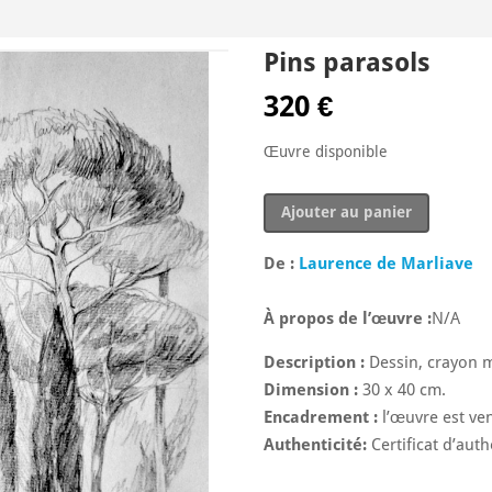
Pins parasols
320
€
Œuvre disponible
quantité
Ajouter au panier
de
Pins
De :
Laurence de Marliave
parasols
À propos de l’œuvre :
N/A
Description :
Dessin, crayon m
Dimension :
30 x 40 cm.
Encadrement :
l’œuvre est v
Authenticité:
Certificat d’authe