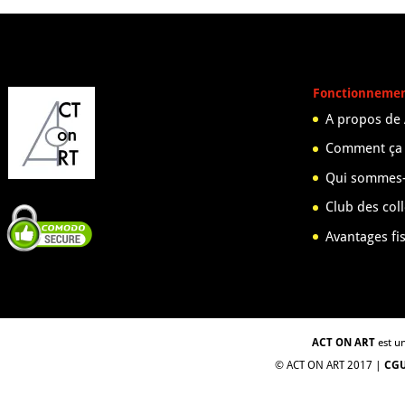
Fonctionneme
A propos de
Comment ça
Qui sommes-
Club des col
Avantages fi
ACT ON ART
est un
© ACT ON ART 2017 |
CG