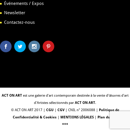
Événements / Expos
Newsletter
Contactez-nous
ACT ON ART
est une galerie d'art contemporain destinée à la vente d'œuvres d'art
d'Artistes sélectionnés par
ACT ON ART
.
© ACT ON ART 2017 |
CGU
|
CGV
| CNIL n° 2006088 |
Politique de
Confidentialité & Cookies
|
MENTIONS LÉGALES
|
Plan du Site
***