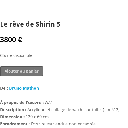
Le rêve de Shirin 5
3800
€
Œuvre disponible
quantité
Ajouter au panier
de
Le
rêve
De :
Bruno Mathon
de
Shirin
À propos de l’œuvre :
N/A.
5
Description :
.Acrylique et collage de wachi sur toile. ( lin 512)
Dimension :
120 x 60 cm.
Encadrement :
l’œuvre est vendue non encadrée.