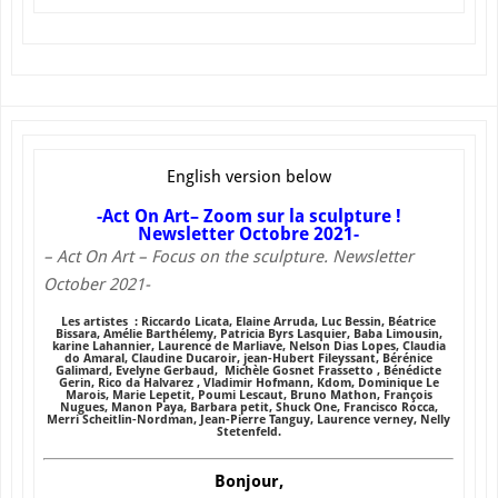
English version below
-Act On Art
– Zoom sur la sculpture !
Newsletter Octobre 2021-
– Act On Art – Focus on the sculpture. Newsletter
October 2021-
Les artistes : Riccardo Licata, Elaine Arruda, Luc Bessin, Béatrice
Bissara, Amélie Barthélemy, Patricia Byrs Lasquier, Baba Limousin,
karine Lahannier, Laurence de Marliave, Nelson Dias Lopes, Claudia
do Amaral, Claudine Ducaroir, jean-Hubert Fileyssant, Bérénice
Galimard, Evelyne Gerbaud, Michèle Gosnet Frassetto , Bénédicte
Gerin, Rico da Halvarez , Vladimir Hofmann, Kdom, Dominique Le
Marois, Marie Lepetit, Poumi Lescaut, Bruno Mathon, François
Nugues, Manon Paya, Barbara petit, Shuck One, Francisco Rocca,
Merri Scheitlin-Nordman, Jean-Pierre Tanguy, Laurence verney, Nelly
Stetenfeld.
Bonjour,