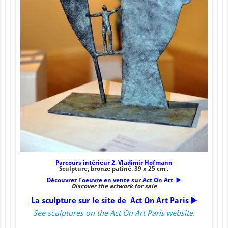
Parcours intérieur 2, Vladimir Hofmann
Sculpture, bronze patiné. 39 x 25 cm .
Découvrez l’oeuvre en vente sur Act On Art
▶️
Discover the artwork for sale
La sculpture sur le site de Act On Art Paris
▶️
See sculptures on the Act On Art Paris website.