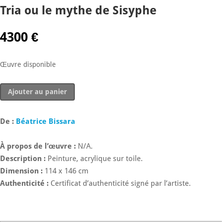
Tria ou le mythe de Sisyphe
4300
€
Œuvre disponible
quantité
Ajouter au panier
de
Tria
ou
De :
Béatrice Bissara
le
mythe
À propos de l’œuvre :
N/A.
de
Description :
Peinture, acrylique sur toile.
Sisyphe
Dimension :
114 x 146 cm
Authenticité :
Certificat d’authenticité signé par l’artiste.