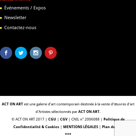
Événements / Expos
Newsletter
Contactez-nous
ACT ON ART
est une galerie d'art contemporain destinée à la vente d'œuvres d'art
d'Artistes sélectionnés par
ACT ON ART
.
© ACT ON ART 2017 |
CGU
|
CGV
| CNIL n° 2006088 |
Politique de
Confidentialité & Cookies
|
MENTIONS LÉGALES
|
Plan du Site
***