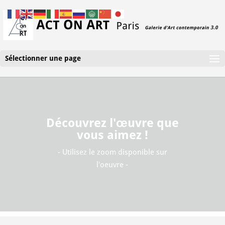
Sélectionner une page
Découvrez l'œuvre que
vous aimez !
- Utilisez le zoom disponible sur
l'oeuvre -