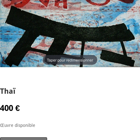
Taper pour redimensionner
Thaï
400
€
Œuvre disponible
quantité