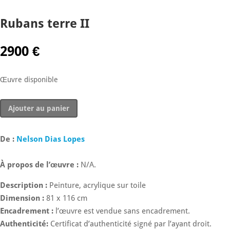
Rubans terre II
2900
€
Œuvre disponible
quantité
Ajouter au panier
de
Rubans
terre
De :
Nelson Dias Lopes
II
À propos de l’œuvre :
N/A.
Description :
Peinture, acrylique sur toile
Dimension :
81 x 116 cm
Encadrement :
l’œuvre est vendue sans encadrement.
Authenticité:
Certificat d’authenticité signé par l’ayant droit.