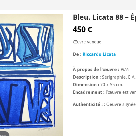
Bleu. Licata 88 – 
450
€
Œuvre vendue
De :
Riccardo Licata
À propos de l’œuvre :
N/A
Description :
Sérigraphie. E A.
Dimension :
70 x 55 cm.
Encadrement :
l’œuvre est ve
Authenticité :
: Oeuvre signée 
ndir