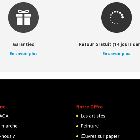


Garanties
Retour Gratuit (14 jours dan
En savoir plus
En savoir plus
nt
Notre Offre
 AOA
Les artistes
 marche
Peinture
-nous ?
Œuvres sur papier