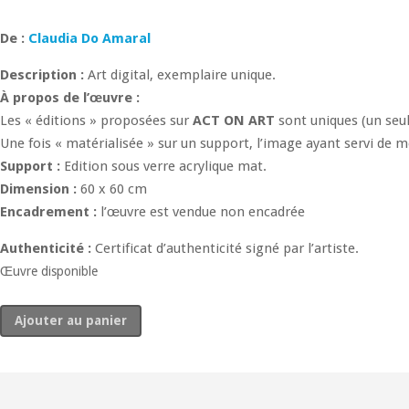
1550
€
De :
Claudia Do Amaral
Description :
Art digital, exemplaire unique.
À propos de l’œuvre :
Les « éditions » proposées sur
ACT ON ART
sont uniques (un seul 
Une fois « matérialisée » sur un support, l’image ayant servi de m
Support :
Edition sous verre acrylique mat.
Dimension :
60 x 60 cm
Encadrement :
l’œuvre est vendue non encadrée
Authenticité :
Certificat d’authenticité signé par l’artiste.
Œuvre disponible
quantité
Ajouter au panier
de
Éclore
2