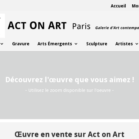
Accueil
Mo
Gravure
Arts Émergents
Sculpture
Artistes
Découvrez l'œuvre que vous aimez !
- Utilisez le zoom disponible sur l'oeuvre -
Œuvre en vente sur Act on Art