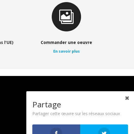

s l'UE)
Commander une oeuvre
En savoir plus
Partage
Restez informé
Événements / Expos
Partager cette œuvre sur les réseaux sociaux
Newsletter
Contactez-nous