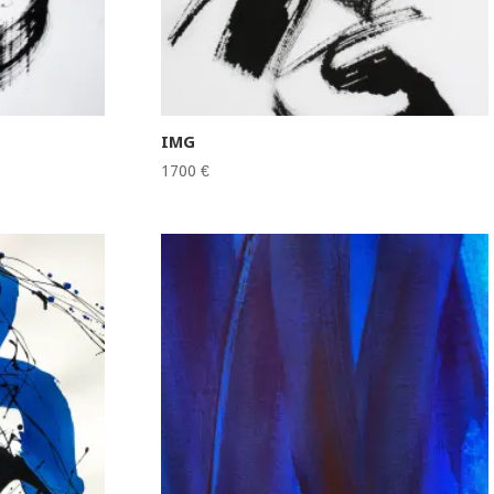
IMG
1700
€