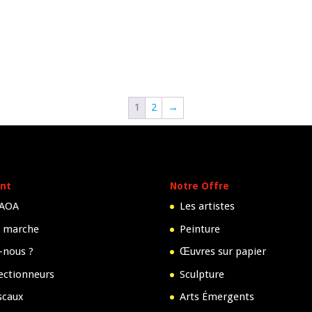
1
2
→
nt
Notre Offre
 AOA
Les artistes
 marche
Peinture
-nous ?
Œuvres sur papier
lectionneurs
Sculpture
scaux
Arts Émergents