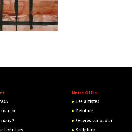
nt
Notre Offre
 AOA
Les artistes
 marche
Peinture
-nous ?
Œuvres sur papier
lectionneurs
Sculpture