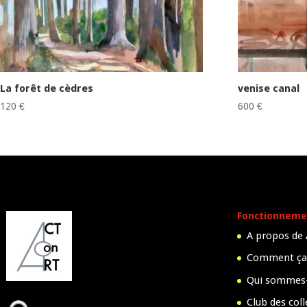
La forêt de cèdres
venise canal
120
€
600
€
Fonctionneme
A propos de
Comment ça
Qui sommes
Club des col